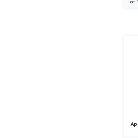
от 
Ар