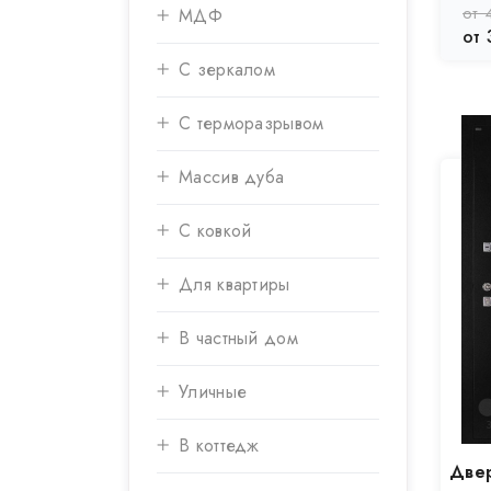
от 
МДФ
от 
С зеркалом
С терморазрывом
Массив дуба
С ковкой
Для квартиры
В частный дом
Уличные
В коттедж
Двер