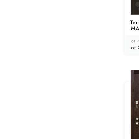
Теп
МД
от 
от 