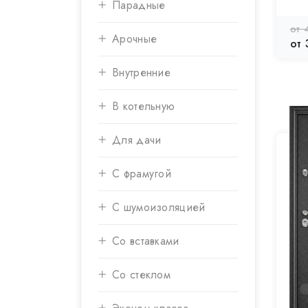
Парадные
от 
Арочные
от 
Внутренние
В котельную
Для дачи
С фрамугой
С шумоизоляцией
Со вставками
Со стеклом