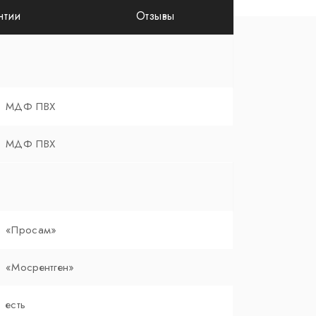
нтии
Отзывы
МДФ ПВХ
МДФ ПВХ
«Просам»
«Мосрентген»
есть