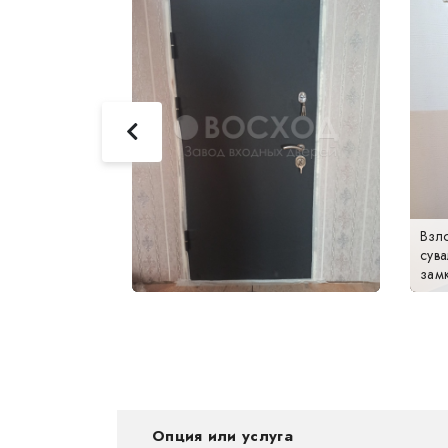
Взл
 дверь с
сув
оляцией 3К
зам
Опция или услуга