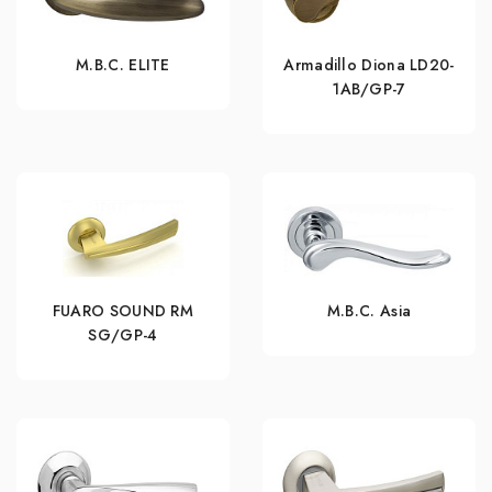
M.B.C. ELITE
Armadillo Diona LD20-
1AB/GP-7
FUARO SOUND RM
M.B.C. Asia
SG/GP-4