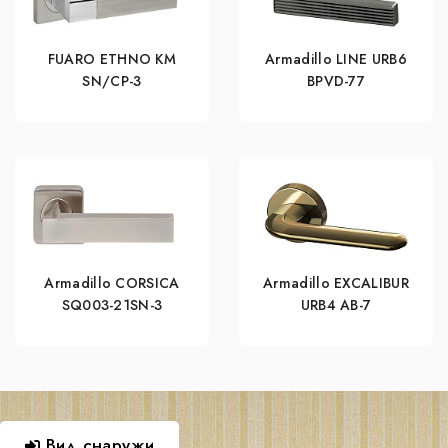
FUARO ETHNO KM
Armadillo LINE URB6
SN/CP-3
BPVD-77
Armadillo CORSICA
Armadillo EXCALIBUR
SQ003-21SN-3
URB4 АВ-7
Вид снаружи