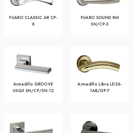
FUARO CLASSIC AR CP-
FUARO SOUND RM
8
SN/CP-3
Armadillo GROOVE
Armadillo Libra LD26-
USQ5 SN/СР/SN-12
1AB/GP-7