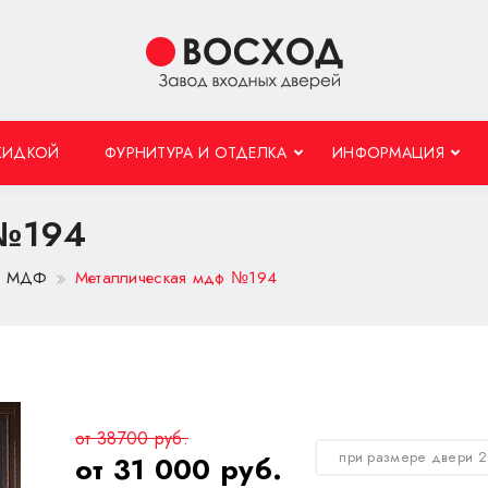
КИДКОЙ
ФУРНИТУРА И ОТДЕЛКА
ИНФОРМАЦИЯ
 №194
 с МДФ
Металлическая мдф №194
от 38700 руб.
при размере двери 
от 31 000 руб.