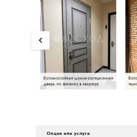
фис с панелью
Взломостойкая шумоизоляционная
Взл
дверь по филенку в квартиру
таун
Опция или услуга