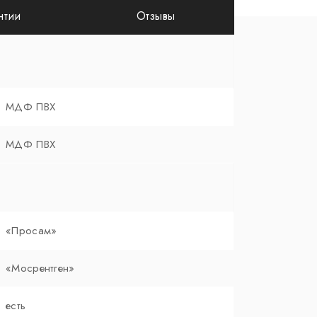
нтии
Отзывы
МДФ ПВХ
МДФ ПВХ
«Просам»
«Мосрентген»
есть