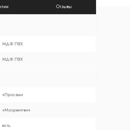
нтии
Отзывы
МДФ ПВХ
МДФ ПВХ
«Просам»
«Мосрентген»
есть