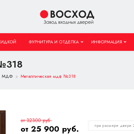
КИДКОЙ
ФУРНИТУРА И ОТДЕЛКА
ИНФОРМАЦИЯ
 №318
 с МДФ
Металлическая мдф №318
от 32300 руб.
при размере двери 
от 25 900 руб.