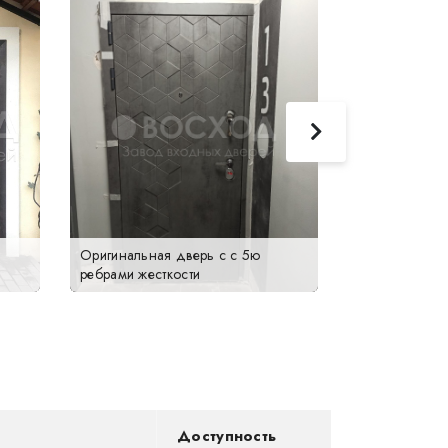
Оригинальная дверь с с 5ю
Неравнопольн
ребрами жесткости
дверь
Доступность