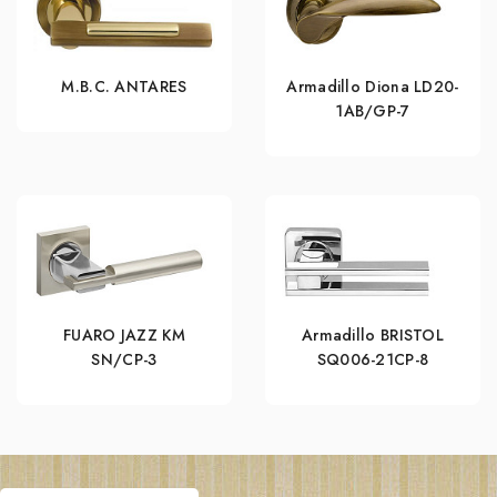
M.B.C. ANTARES
Armadillo Diona LD20-
1AB/GP-7
FUARO JAZZ KM
Armadillo BRISTOL
SN/CP-3
SQ006-21CP-8