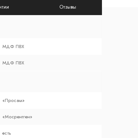
нтии
Отзывы
МДФ ПВХ
МДФ ПВХ
«Просам»
«Мосрентген»
есть