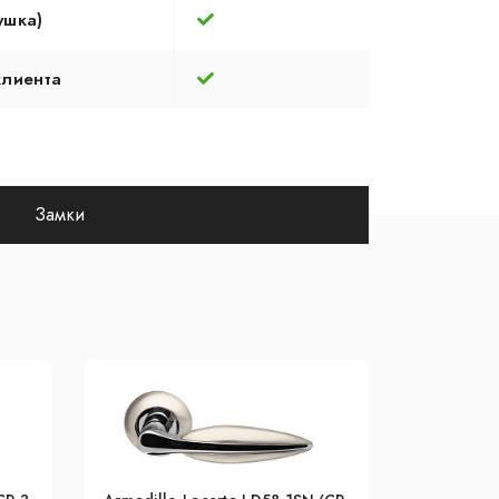
ушка)
клиента
Замки