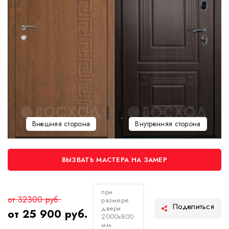
Внешняя сторона
Внутренняя сторона
ВЫЗВАТЬ МАСТЕРА НА ЗАМЕР
при
от 32300 руб.
размере
двери
от 25 900 руб.
2000х800
мм.