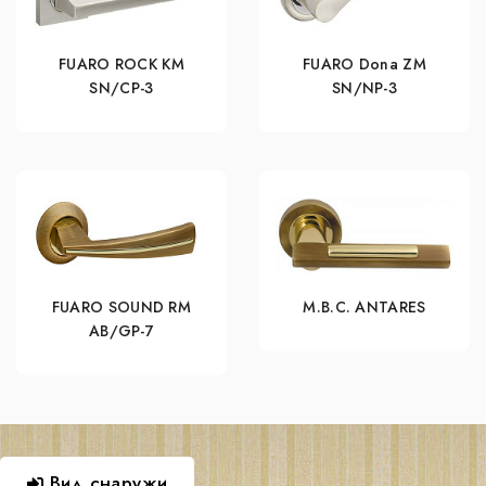
FUARO ROCK KM
FUARO Dona ZM
SN/CP-3
SN/NP-3
FUARO SOUND RM
M.B.C. ANTARES
AB/GP-7
Вид снаружи