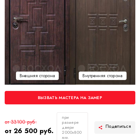
Внешняя сторона
Внутренняя сторона
ВЫЗВАТЬ МАСТЕРА НА ЗАМЕР
при
от 33100 руб.
размере
двери
от 26 500 руб.
2000х800
мм.