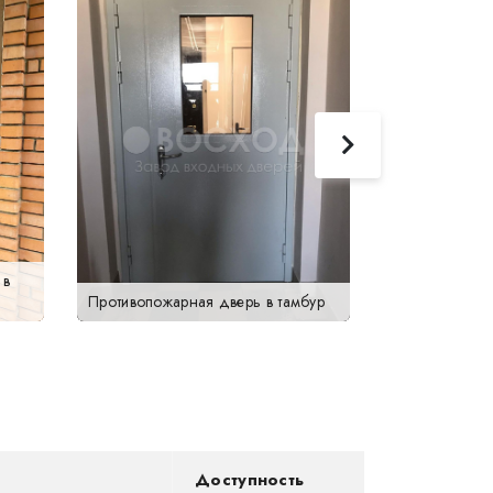
 в
Белая дверь 
Противопожарная дверь в тамбур
сувальдным 
Доступность