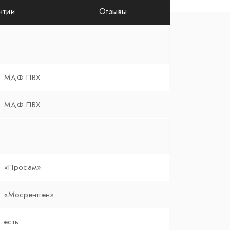
нтии
Отзывы
МДФ ПВХ
МДФ ПВХ
«Просам»
«Мосрентген»
есть