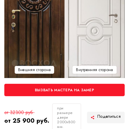
Внешняя сторона
Внутренняя сторона
ВЫЗВАТЬ МАСТЕРА НА ЗАМЕР
при
от 32300 руб.
размере
двери
от 25 900 руб.
2000х800
мм.