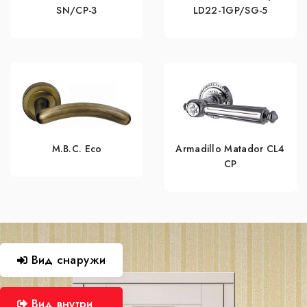
SN/CP-3
LD22-1GP/SG-5
M.B.C. Eco
Armadillo Matador CL4
СР
Вид снаружи
Вид внутри