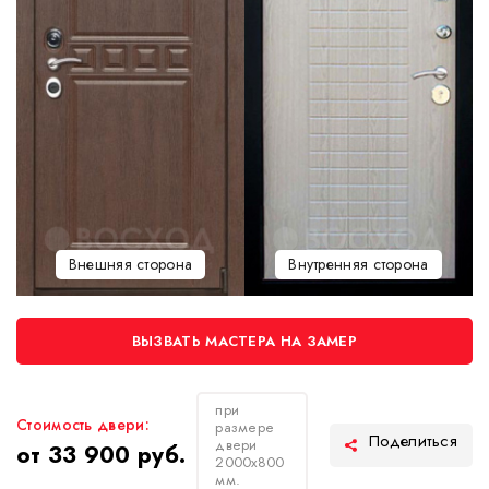
Внешняя сторона
Внутренняя сторона
ВЫЗВАТЬ МАСТЕРА НА ЗАМЕР
при
Стоимость двери:
размере
двери
от 33 900 руб.
2000х800
мм.