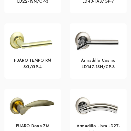
LD22-1SN/CP-3
LD40-1AB/GP-7
FUARO TEMPO RM
Armadillo Cosmo
SG/GP-4
LD147-1SN/CP-3
FUARO Dona ZM
Armadillo Libra LD27-