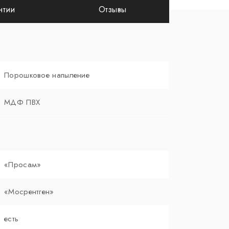
нтии
Отзывы
Порошковое напыление
МДФ ПВХ
«Просам»
«Мосрентген»
есть