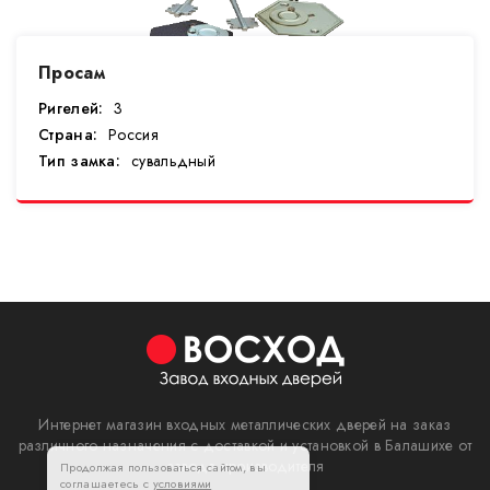
Просам
Ригелей:
3
Страна:
Россия
Тип замка:
сувальдный
Интернет магазин входных металлических дверей на заказ
различного назначения с доставкой и установкой в Балашихе от
завода производителя
Продолжая пользоваться сайтом, вы
соглашаетесь с
условиями