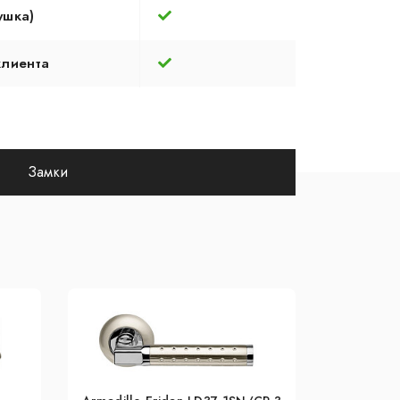
ушка)
клиента
Замки