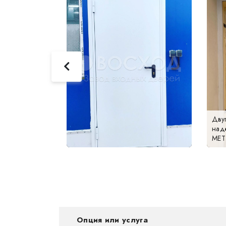
Дву
над
МЕТ
Опция или услуга