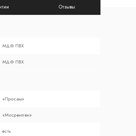
нтии
Отзывы
МДФ ПВХ
МДФ ПВХ
«Просам»
«Мосрентген»
есть