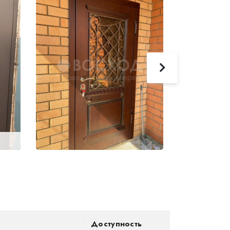
Герметичная 
безопасности
Доступность