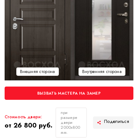
Внешняя сторона
Внутренняя сторона
ВЫЗВАТЬ МАСТЕРА НА ЗАМЕР
при
Стоимость двери:
размере
двери
от 26 800 руб.
2000х800
мм.