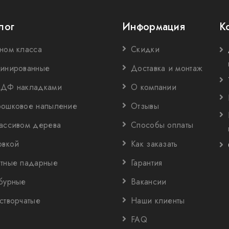
лог
Информация
К
ном класса
Скидки
инированные
Доставка и монтаж
ДФ накладками
О компании
ошковое напыление
Отзывы
ассивом дерева
Способы оплаты
овкой
Как заказать
тные падарные
Гарантия
бурные
Вакансии
створчатые
Наши клиенты
FAQ