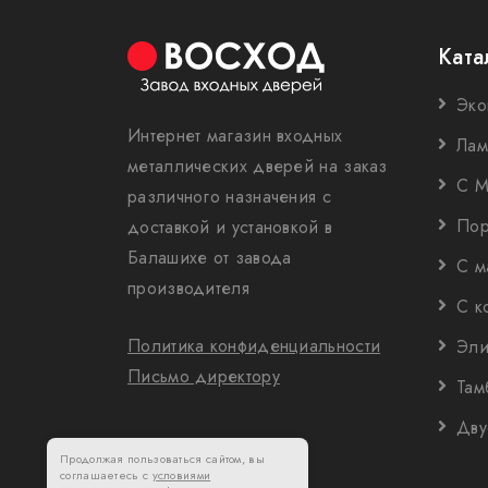
Ката
Эко
Интернет магазин входных
Лам
металлических дверей на заказ
С М
различного назначения с
Пор
доставкой и установкой в
Балашихе от завода
С м
производителя
С к
Политика конфиденциальности
Эли
Письмо директору
Там
Дву
Продолжая пользоваться сайтом, вы
соглашаетесь с
условиями