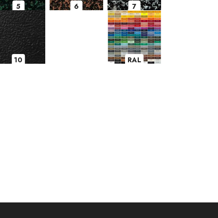
5
6
7
10
RAL