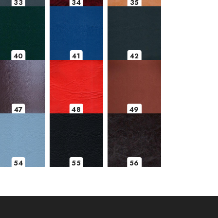
33
34
35
40
41
42
47
48
49
54
55
56