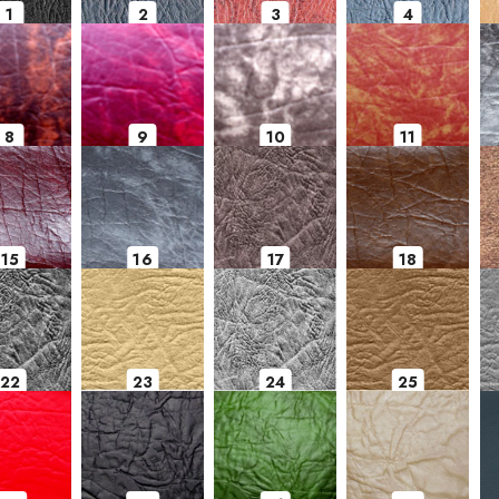
1
2
3
4
8
9
10
11
15
16
17
18
22
23
24
25