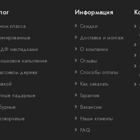
лог
Информация
К
ном класса
Скидки
инированные
Доставка и монтаж
ДФ накладками
О компании
ошковое напыление
Отзывы
ассивом дерева
Способы оплаты
овкой
Как заказать
тные падарные
Гарантия
бурные
Вакансии
створчатые
Наши клиенты
FAQ