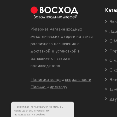
Ката
Эко
Интернет магазин входных
Лам
металлических дверей на заказ
С М
различного назначения с
Пор
доставкой и установкой в
Балашихе от завода
С м
производителя
С к
Политика конфиденциальности
Эли
Письмо директору
Там
Дву
Продолжая пользоваться сайтом, вы
соглашаетесь с
условиями
использования cookies