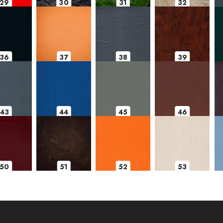
29
30
31
32
36
37
38
39
43
44
45
46
50
51
52
53